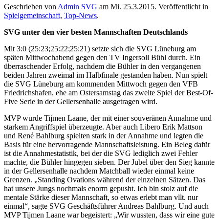
Geschrieben von
Admin SVG
am
Mi. 25.3.2015
. Veröffentlicht in
Spielgemeinschaft
,
Top-News
.
SVG unter den vier besten Mannschaften Deutschlands
Mit 3:0 (25:23;25:22;25:21) setzte sich die SVG Lüneburg am
späten Mittwochabend gegen den TV Ingersoll Bühl durch. Ein
überraschender Erfolg, nachdem die Bühler in den vergangenen
beiden Jahren zweimal im Halbfinale gestanden haben. Nun spielt
die SVG Lüneburg am kommenden Mittwoch gegen den VFB
Friedrichshafen, ehe am Ostersamstag das zweite Spiel der Best-Of-
Five Serie in der Gellersenhalle ausgetragen wird.
MVP wurde Tijmen Laane, der mit einer souveränen Annahme und
starkem Angriffspiel überzeugte. Aber auch Libero Erik Mattson
und René Bahlburg spielten stark in der Annahme und legten die
Basis für eine hervorragende Mannschaftsleistung. Ein Beleg dafür
ist die Annahmestatistik, bei der die SVG lediglich zwei Fehler
machte, die Bühler hingegen sieben. Der Jubel über den Sieg kannte
in der Gellersenhalle nachdem Matchball wieder einmal keine
Grenzen. „Standing Ovations während der einzelnen Sätzen. Das
hat unsere Jungs nochmals enorm gepusht. Ich bin stolz auf die
mentale Stärke dieser Mannschaft, so etwas erlebt man vllt. nur
einmal“, sagte SVG Geschäftsführer Andreas Bahlburg. Und auch
MVP Tijmen Laane war begeistert: „Wir wussten, dass wir eine gute