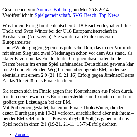
Geschrieben von
Andreas Bahlburg
am
Mo. 25.8.2014
.
Veröffentlicht in
Spielgemeinschaft
,
SVG-Beach
,
Top-News
.
Was für ein Erfolg für die deutschen U 18 Beachvolleyballer Julius
Thole und Sven Winter bei der U18 Europameisterschaft in
Kristiansand (Norwegen). Sie wurden am Ende souverän
Europameister!
Thole/Winter gingen gegen das polnische Duo, das in der Vorrunde
mit einem Sieg und zwei Niederlagen schon vor dem Aus stand, als
klarer Favorit in das Finale. In der Gruppenphase trafen beide
Teams bereits im ersten Spiel aufeinander. Deutschland gewann klar
mit 2:0 und ebnete den Weg für eine überragende EM, in der sie
ebenfalls mit einem 2:0 (21-16, 21-16)-Erfolg gegen Jiménez/Huerta
A. das Ticket für das Finale buchten.
Sie setzten sich im Finale gegen ihre Kontrahenten aus Polen durch,
feierten den Gewinn des Europameistertitels und krönten damit ihre
großartigen Leistungen bei der EM.
Mit Problemen gestartet, hatten im Finale Thole/Winter, die den
ersten Durchgang mit 19-21 verloren, anschließend aber mit ihrem –
bei der EM zelebrierten – Powervolleyball Vollgas gaben und das
Spiel noch in einen 2:1 (19-21, 21-11, 15-7)-Erfolg drehten.
Zurück