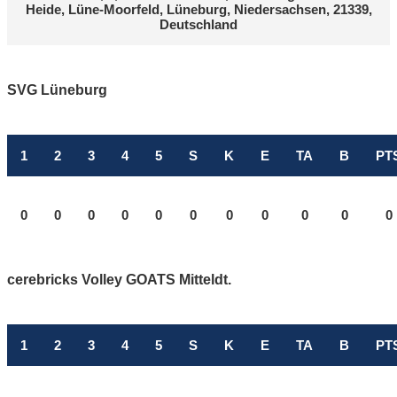
Heide, Lüne-Moorfeld, Lüneburg, Niedersachsen, 21339,
Deutschland
SVG Lüneburg
1
2
3
4
5
S
K
E
TA
B
PT
0
0
0
0
0
0
0
0
0
0
0
cerebricks Volley GOATS Mitteldt.
1
2
3
4
5
S
K
E
TA
B
PT