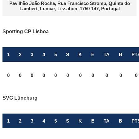
Pavilhão João Rocha, Rua Francisco Stromp, Quinta do
Lambert, Lumiar, Lissabon, 1750-147, Portugal
Sporting CP Lisboa
1
2
3
4
5
S
K
E
TA
B
PT
0
0
0
0
0
0
0
0
0
0
0
SVG Lüneburg
1
2
3
4
5
S
K
E
TA
B
PT