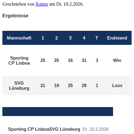
Geschrieben von
Rainer
am
Di. 10.2.2026
.
Ergebnisse
Mannschaft
1
2
3
4
T
Endstand
Sporting
25
25
16
31
3
Win
CP Lisboa
SVG
21
19
25
29
1
Loss
Lüneburg
Sporting CP Lisboa
SVG Lüneburg
Di. 10.2.2026