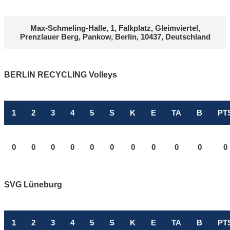
Max-Schmeling-Halle, 1, Falkplatz, Gleimviertel,
Prenzlauer Berg, Pankow, Berlin, 10437, Deutschland
BERLIN RECYCLING Volleys
1
2
3
4
5
S
K
E
TA
B
PT
0
0
0
0
0
0
0
0
0
0
0
SVG Lüneburg
1
2
3
4
5
S
K
E
TA
B
PT