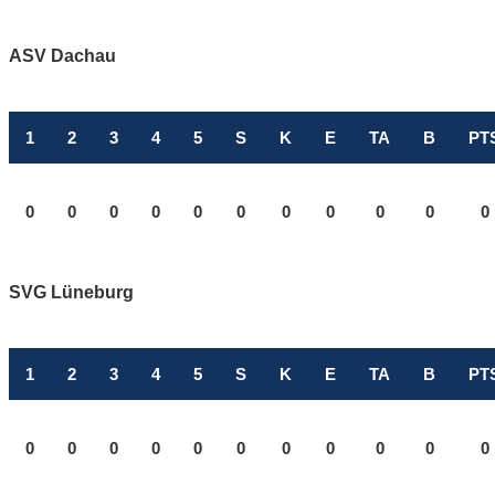
ASV Dachau
1
2
3
4
5
S
K
E
TA
B
PT
0
0
0
0
0
0
0
0
0
0
0
SVG Lüneburg
1
2
3
4
5
S
K
E
TA
B
PT
0
0
0
0
0
0
0
0
0
0
0