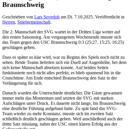
Braunschweig
Geschrieben von
Lars Severloh
am
Di. 7.10.2025
. Veröffentlicht in
Herren
,
Spielgemeinschaft
.
Die 2. Mannschaft der SVG wartet in der Dritten Liga weiter auf
den ersten Saisonsieg. Am vergangenen Wochenende musste sich
das Team gegen den USC Braunschweig 0:3 (25:27, 15:25, 16:25)
geschlagen geben.
Dass es später so klar wird, war zu Beginn des Spiels noch nicht zu
sehen. Beide Teams lieferten sich ein Duell auf Augenhöhe, bei dem
sich keine Mannschaft absetzen konnte. Auf beiden Seiten
funktionierte noch nicht alles perfekt, es blieb spannend bis in die
Crunchtime. Am Ende entschied Braunschweig den Satz in der
Verlängerung für sich.
Danach wurden die Unterschiede deutlicher. Die Gäste gewannen
immer mehr das Momentum und setzten die SVG mit starken
Aufschlägen unter Druck. Es dauerte nicht lange, bis Braunschweig
eine deutliche Führung aufgebaut hatte. Zu spät fand das SVG-
Team wieder zu mehr Konstanz, musste sich im zweiten Satz
schließlich deutlich geschlagen geben. Weil anschließend auch der
dritte Satz misslang, nahm der USC einen klaren Erfolg aus der