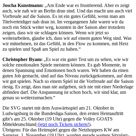
Joscha Kunstmann:
„Am Ende war es frustrierend. Aber es zeigt
auch, wie nah wir an Berlin dran sind. Und das macht uns auch viel
Vorfreude auf die Saison. Es ist ein gutes Gefühl, wenn man am
Titelverteidiger nah dran ist. Im vergangenen Jahr waren wir da
noch ein Stück weiter weg, konnten in der Saison aber trotzdem
zeigen, dass wir sie schlagen können. Wenn wir jetzt so
weiterarbeiten, glaube ich, dass wir auf einem guten Weg sind. Was
wir mitnehmen, ist das Gefühl, in den Flow zu kommen, mit Herz
zu spielen und Spaß am Spiel zu haben.“
Christopher Byam:
„Es war ein guter Test um zu sehen, wie wir
solche emotionalen Spiele meistern können. Es gab Momente, in
denen Spannung und Emotionen hoch waren. Wir haben da einen
guten Job gemacht, sind auf das Niveau zurückgekommen, auf dem
wir gut spielen. Nach so einem Spiel ist die Vorfreude auf die Saison
riesig. Es zeigt, dass man nie aufgeben, sich nie mit einer Niederlage
abfinden darf. Die Anspannung ist schon hoch, wir sind klar, um
genau so weiterzumachen.“
Die SVG startet mit dem Auswärtsspiel am 21. Oktober in
Ludwigsburg in die Bundesliga-Saison, den ersten Heimauftritt
gibt’s am 25. Oktober (19 Uhr) gegen die Volley GOATS
Mitteldeutschland
(jetzt noch Tickets sichern!
).
Übrigens: Für das Heimspiel gegen die Netzhoppers KW am
Samstag, 1. November (19 Uhr), wurden gerade weitere Sitzplatz-