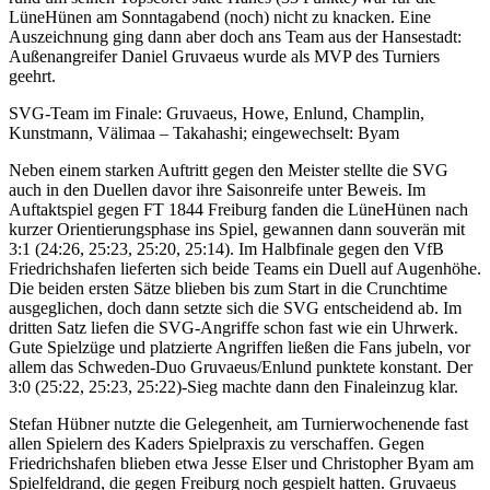
LüneHünen am Sonntagabend (noch) nicht zu knacken. Eine
Auszeichnung ging dann aber doch ans Team aus der Hansestadt:
Außenangreifer Daniel Gruvaeus wurde als MVP des Turniers
geehrt.
SVG-Team im Finale: Gruvaeus, Howe, Enlund, Champlin,
Kunstmann, Välimaa – Takahashi; eingewechselt: Byam
Neben einem starken Auftritt gegen den Meister stellte die SVG
auch in den Duellen davor ihre Saisonreife unter Beweis. Im
Auftaktspiel gegen FT 1844 Freiburg fanden die LüneHünen nach
kurzer Orientierungsphase ins Spiel, gewannen dann souverän mit
3:1 (24:26, 25:23, 25:20, 25:14). Im Halbfinale gegen den VfB
Friedrichshafen lieferten sich beide Teams ein Duell auf Augenhöhe.
Die beiden ersten Sätze blieben bis zum Start in die Crunchtime
ausgeglichen, doch dann setzte sich die SVG entscheidend ab. Im
dritten Satz liefen die SVG-Angriffe schon fast wie ein Uhrwerk.
Gute Spielzüge und platzierte Angriffen ließen die Fans jubeln, vor
allem das Schweden-Duo Gruvaeus/Enlund punktete konstant. Der
3:0 (25:22, 25:23, 25:22)-Sieg machte dann den Finaleinzug klar.
Stefan Hübner nutzte die Gelegenheit, am Turnierwochenende fast
allen Spielern des Kaders Spielpraxis zu verschaffen. Gegen
Friedrichshafen blieben etwa Jesse Elser und Christopher Byam am
Spielfeldrand, die gegen Freiburg noch gespielt hatten. Gruvaeus