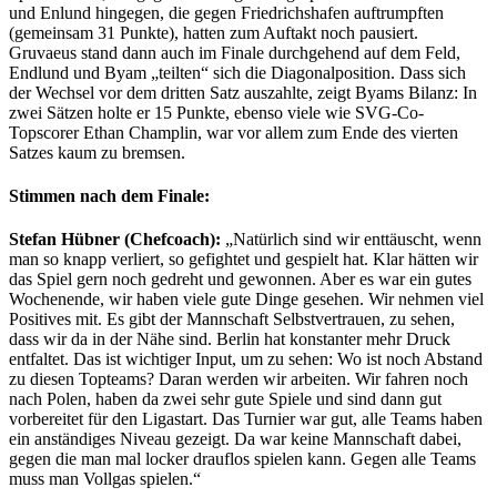
und Enlund hingegen, die gegen Friedrichshafen auftrumpften
(gemeinsam 31 Punkte), hatten zum Auftakt noch pausiert.
Gruvaeus stand dann auch im Finale durchgehend auf dem Feld,
Endlund und Byam „teilten“ sich die Diagonalposition. Dass sich
der Wechsel vor dem dritten Satz auszahlte, zeigt Byams Bilanz: In
zwei Sätzen holte er 15 Punkte, ebenso viele wie SVG-Co-
Topscorer Ethan Champlin, war vor allem zum Ende des vierten
Satzes kaum zu bremsen.
Stimmen nach dem Finale:
Stefan Hübner (Chefcoach):
„Natürlich sind wir enttäuscht, wenn
man so knapp verliert, so gefightet und gespielt hat. Klar hätten wir
das Spiel gern noch gedreht und gewonnen. Aber es war ein gutes
Wochenende, wir haben viele gute Dinge gesehen. Wir nehmen viel
Positives mit. Es gibt der Mannschaft Selbstvertrauen, zu sehen,
dass wir da in der Nähe sind. Berlin hat konstanter mehr Druck
entfaltet. Das ist wichtiger Input, um zu sehen: Wo ist noch Abstand
zu diesen Topteams? Daran werden wir arbeiten. Wir fahren noch
nach Polen, haben da zwei sehr gute Spiele und sind dann gut
vorbereitet für den Ligastart. Das Turnier war gut, alle Teams haben
ein anständiges Niveau gezeigt. Da war keine Mannschaft dabei,
gegen die man mal locker drauflos spielen kann. Gegen alle Teams
muss man Vollgas spielen.“