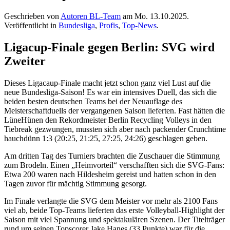
Geschrieben von
Autoren BL-Team
am
Mo. 13.10.2025
.
Veröffentlicht in
Bundesliga
,
Profis
,
Top-News
.
Ligacup-Finale gegen Berlin: SVG wird
Zweiter
Dieses Ligacaup-Finale macht jetzt schon ganz viel Lust auf die
neue Bundesliga-Saison! Es war ein intensives Duell, das sich die
beiden besten deutschen Teams bei der Neuauflage des
Meisterschaftduells der vergangenen Saison lieferten. Fast hätten die
LüneHünen den Rekordmeister Berlin Recycling Volleys in den
Tiebreak gezwungen, mussten sich aber nach packender Crunchtime
hauchdünn 1:3 (20:25, 21:25, 27:25, 24:26) geschlagen geben.
Am dritten Tag des Turniers brachten die Zuschauer die Stimmung
zum Brodeln. Einen „Heimvorteil“ verschafften sich die SVG-Fans:
Etwa 200 waren nach Hildesheim gereist und hatten schon in den
Tagen zuvor für mächtig Stimmung gesorgt.
Im Finale verlangte die SVG dem Meister vor mehr als 2100 Fans
viel ab, beide Top-Teams lieferten das erste Volleyball-Highlight der
Saison mit viel Spannung und spektakulären Szenen. Der Titelträger
rund um seinen Topscorer Jake Hanes (33 Punkte) war für die