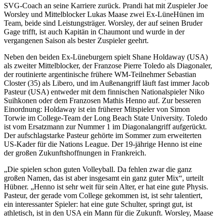
SVG-Coach an seine Karriere zurück. Prandi hat mit Zuspieler Joe
Worsley und Mittelblocker Lukas Maase zwei Ex-LüneHünen im
Team, beide sind Leistungsträger. Worsley, der auf seinen Bruder
Gage trifft, ist auch Kapitän in Chaumont und wurde in der
vergangenen Saison als bester Zuspieler geehrt.
Neben den beiden Ex-Lüneburgern spielt Shane Holdaway (USA)
als zweiter Mittelblocker, der Franzose Pierre Toledo als Diagonaler,
der routinierte argentinische frühere WM-Teilnehmer Sebastian
Closter (35) als Libero, und im Außenangriff läuft fast immer Jacob
Pasteur (USA) entweder mit dem finnischen Nationalspieler Niko
Suihkonen oder dem Franzosen Mathis Henno auf. Zur besseren
Einordnung: Holdaway ist ein früherer Mitspieler von Simon
Torwie im College-Team der Long Beach State University. Toledo
ist vom Ersatzmann zur Nummer 1 im Diagonalangriff aufgerückt.
Der aufschlagstarke Pasteur gehörte im Sommer zum erweiterten
US-Kader für die Nations League. Der 19-jährige Henno ist eine
der großen Zukunftshoffnungen in Frankreich.
„Die spielen schon guten Volleyball. Da fehlen zwar die ganz
großen Namen, das ist aber insgesamt ein ganz guter Mix“, urteilt
Hübner. „Henno ist sehr weit für sein Alter, er hat eine gute Physis.
Pasteur, der gerade vom College gekommen ist, ist sehr talentiert,
ein interessanter Spieler: hat eine gute Schulter, springt gut, ist
athletisch, ist in den USA ein Mann für die Zukunft. Worsley, Maase