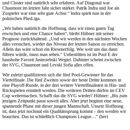
und Closter sind natürlich sehr erfahren. Auf Diagonal war
Chaumont im letzten Jahr sicher stärker. Patrik Indra und Joe als
Zuspieler war eine sehr gute Achse.“ Indra spielt nun in der
polnischen PlusLiga.
„Wir haben natürlich die Hoffnung, dass wir einen guten Tag
erwischen und eine Chance haben“, bleibt Hübner mit seiner
Prognose zurückhaltend. „Und wir werden in den nächsten Wochen
alles versuchen, wieder das Niveau der letzten Saison zu erreichen.
Allein das wäre schon ein Riesenerfolg. Wie weit uns das dann
führen würde, muss man sehen.“ Unbestritten ist im Pool E der
haushohe Favorit Jastrezebski Wegiel. Dahinter scheint zwischen
der SVG, Chaumont und Levski Sofia alles offen.
Wie zuletzt qualifizieren sich die fünf Pool-Gewinner für das
Viertelfinale. Die fünf Zweiten sowie der beste Dritte kommen in
eine Playoff-Runde, in der drei weitere Viertelfinalisten in Hin- und
Rückspielen ermittelt werden. Die weiteren Dritten dürfen im CEV
Cup weitermachen. Schafft das die SVG wieder? Hübner: „Bis zum
jetzigen Zeitpunkt passt soweit alles. Aber jetzt beginnt eine neue,
spannende Phase mit dieser jungen Mannschaft. Unsere Hoffnung
ist, dass jetzt nochmal ein Qualitätssprung kommt – den werden wir
brauchen. Das ist schließlich Champions League…“ (hre)