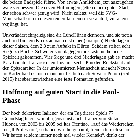
die beiden Endspiele führte. Von etwas Ähnlichem jetzt auszugehen,
wäre vermessen. Die ersten Hoffnungen gelten einem guten Start,
der schon schwer genug wird. Nicht zuletzt, weil die SVG-
Mannschaft sich in diesem einen Jahr enorm verändert, vor allem
verjüngt, hat.
Unverändert ehrgeizig sind die LüneHünen dennoch, und sie treten
auch mit breitem Kreuz an nach erst einer (knappen) Niederlage in
dieser Saison, dem 2:3 zum Auftakt in Düren. Seitdem stehen acht
Siege zu Buche. Schwerer sind dagegen die Gäste in die neue
Spielzeit gekommen. Vier Siege und drei Niederlagen gab es, macht
Platz 6 in der französischen Liga mit sechs Punkten Rückstand auf
den Spitzenreiter. In der umformierten Mannschaft mit acht Neuen
im Kader hakt es noch manchmal. Chefcoach Silvano Prandi (seit
2015) hat aber inzwischen eine feste Formation gefunden.
Hoffnung auf guten Start in die Pool-
Phase
Der hoch dekorierte Italiener, der am Tag dieses Spiels 77.
Geburtstag feiert, war übrigens einst auch Trainer von Stefan
Hübner, von 2003 bis 2005 bei Itas Trentino. „Auf das Wiedersehen
mit ‚Il Professore‘, so haben wir ihn genannt, freue ich mich schon.
Wir hatten seitdem immer noch mal wieder Kontakt“, denkt der