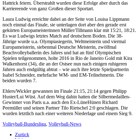
Hattrick feiern. Überstrahlt wurden diese Erfolge aber durch das
Karriereende von ganz Großen dieser Sportart.
Laura Ludwig erreichte dabei an der Seite von Louisa Lippmann
noch einmal das Finale, sie unterlagen dort aber den gerade erst
gekürten Europameisterinnen Müller/Tillmann klar mit 15:21, 18:21.
Es war Ludwigs letztes Match auf deutschem Boden. Die 38-
Jährige wurde u.a. Olympiasiegerin, Weltmeisterin und viermal
Europameisterin, siebenmal Deutsche Meisterin, zwölfmal
Beachvolleyballerin des Jahres und hat an fünf Olympischen
Spielen teilgenommen, holte 2016 in Rio de Janeiro Gold mit Kira
Walkenhorst (34), die an der Ostsee nun nach einigen ruhigeren
Jahren auch endgültig abtrat – wie auch ihre letzte Spielpartnerin
Isabel Schneider, mehrfache WM- und EM-Teilnehmerin. Die
beiden wurden 7.
Ehlers/Wickler gewannen im Finale 21:15, 21:14 gegen Philipp
Huster/Lui Wüst. Auf dem Weg dahin hatten die Silbermedaillen-
Gewinner von Paris u.a. auch den Ex-LüneHünen Richard
Peemüller und seinen Partner Tilo Rietschel 2:0 geschlagen. Die
wurden letztlich nach einer weiteren Niederlage und einem Sieg 9.
Volleyball-Bundesliga
,
Volleyball-News
Zurück