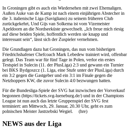
In Groningen gibt es auch ein Wiedersehen mit zwei Ehemaligen.
Außen Auke van de Kamp ist nach einem einjährigen Abstecher in
die 3. italienische Liga (Savigliano) zu seinem früheren Club
zurückgekehrt, Und Gijs van Solkema ist vom Vizemeister
Apeldoorn an die Nordseeküste gewechselt. „Ich freue mich riesig
auf diese beiden Spiele, hoffentlich werden sie knapp und
interessant sein“, lässt sich der Zuspieler vernehmen.
Die Grundlagen dazu hat Groningen, das nun vom bisherigen
Friedrichshafener Chefcoach Mark Lebedew trainiert wird, offenbar
gelegt. Das Team war für fünf Tage in Polen, verlor ein erstes
Testspiel in Sulecin (11. der PlusLiga) 2:3 und gewann ein Turnier
bei BKS Bydgoszcz (1. Liga, eine Stufe unter der PlusLiga) durch
ein 3:2 gegen die Gastgeber und ein 3:1 im Finale gegen die
Netzhoppers KW, die zuvor Sulecin 4:0 bezwungen hatten.
Für die Bundesliga-Spiele der SVG hat inzwischen der Vorverkauf
begonnen (https://tickets.svg-lueneburg.de/) und in der Champions
League ist nun auch das letzte Gruppenspiel der SVG fest
terminiert: am Mittwoch, 29. Januar, 20.30 Uhr, geht es zum
polnischen Meister Jastrzebski Wegiel. (hre)
NEWS aus der Liga