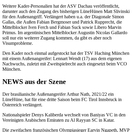
Weitere Kader-Personalien hat der ASV Dachau veröffentlicht,
darunter auch den Zugang des bisherigen LüneHünen Matt Slivinski
für den Außenangriff. Verlängert haben u.a. der Diagonale Simon
Gallas, die Außen Fabian Bergmoser und Patrick Rupprecht, die
Mittelblocker Iven Ferch und Fabian Suck sowie Libero Marvin
Primus. Im argentinischen Mittelblocker Augustin Nicolas Gallardo
soll nur ein weiterer Zugang kommen, da gibt es aber noch
Visumprobleme.
Den Kader noch einmal aufgestockt hat der TSV Haching München
mit einem Außenangreifer: Lennart Wendt (17) aus dem eigenen
Nachwuchs, zuletzt mit Zweitspielrecht auch eingesetzt beim VCO
München.
NEWS aus der Szene
Der brasilianische Außenangreifer Arthur Nath, 2021/22 ein
LüneHüne, hat für eine dritte Saison beim FC Tirol Innsbruck in
Österreich verlängert.
Nationalspieler Denys Kaliberda wechselt von Baniyas VC in den
Vereinigten Arabischen Emiraten zu Al Rayyan SC in Katar.
Die zweifachen französischen Olympiasieger Earvin Ngapeth, MVP