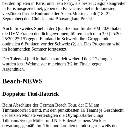
bei den Spielen in Paris, und Jean Patry, als bester Diagonalangreifer
in Paris ausgezeichnet, geben ein Kurz-Gastspiel in Indonesien,
verstärken für die Endrunde der Asien-Meisterschaft (18.-25.
September) den Club Jakarta Bhayangkara Presisi.
Auch ihr zweites Spiel in der Qualifikation für die EM 2026 haben
die DVV-Frauen deutlich gewonnen, führen nach dem 3:0 (25:20,
25:20, 25:15) gegen Finnland in Schwerin ihre Gruppe mit
optimalen 6 Punkten vor der Schweiz (2) an. Das Programm wird
im kommenden Sommer fortgesetzt.
Der Talente-Quell in Italien sprudelt weiter: Die U17-Jungen
wurden jetzt Weltmeister mit einem 3:2 im Finale gegen
Argentinien.
Beach-NEWS
Doppelter Titel-Hattrick
Beim Abschluss der German Beach Tour, der DM am
Timmendorfer Strand, mit den punktbesten 16 Teams je Geschlecht
der letzten Monate verteidigten die Olympiastarter Cinja
Tillmann/Svenja Müller und Nils Ehlers/Clemens Wickler
erwartungsgemäß ihre Titel und konnten damit sogar jeweils den