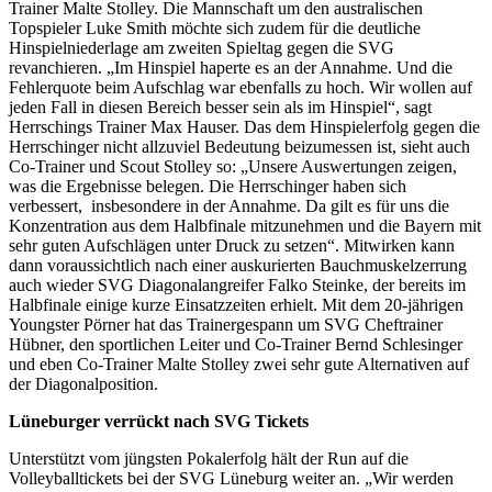
Trainer Malte Stolley. Die Mannschaft um den australischen
Topspieler Luke Smith möchte sich zudem für die deutliche
Hinspielniederlage am zweiten Spieltag gegen die SVG
revanchieren. „Im Hinspiel haperte es an der Annahme. Und die
Fehlerquote beim Aufschlag war ebenfalls zu hoch. Wir wollen auf
jeden Fall in diesen Bereich besser sein als im Hinspiel“, sagt
Herrschings Trainer Max Hauser. Das dem Hinspielerfolg gegen die
Herrschinger nicht allzuviel Bedeutung beizumessen ist, sieht auch
Co-Trainer und Scout Stolley so: „Unsere Auswertungen zeigen,
was die Ergebnisse belegen. Die Herrschinger haben sich
verbessert, insbesondere in der Annahme. Da gilt es für uns die
Konzentration aus dem Halbfinale mitzunehmen und die Bayern mit
sehr guten Aufschlägen unter Druck zu setzen“. Mitwirken kann
dann voraussichtlich nach einer auskurierten Bauchmuskelzerrung
auch wieder SVG Diagonalangreifer Falko Steinke, der bereits im
Halbfinale einige kurze Einsatzzeiten erhielt. Mit dem 20-jährigen
Youngster Pörner hat das Trainergespann um SVG Cheftrainer
Hübner, den sportlichen Leiter und Co-Trainer Bernd Schlesinger
und eben Co-Trainer Malte Stolley zwei sehr gute Alternativen auf
der Diagonalposition.
Lüneburger verrückt nach SVG Tickets
Unterstützt vom jüngsten Pokalerfolg hält der Run auf die
Volleyballtickets bei der SVG Lüneburg weiter an. „Wir werden