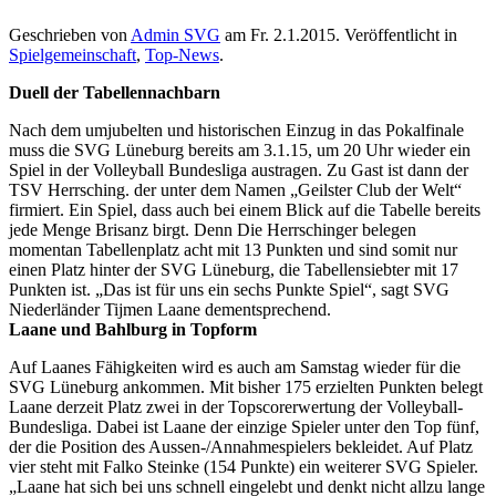
Geschrieben von
Admin SVG
am
Fr. 2.1.2015
. Veröffentlicht in
Spielgemeinschaft
,
Top-News
.
Duell der Tabellennachbarn
Nach dem umjubelten und historischen Einzug in das Pokalfinale
muss die SVG Lüneburg bereits am 3.1.15, um 20 Uhr wieder ein
Spiel in der Volleyball Bundesliga austragen. Zu Gast ist dann der
TSV Herrsching. der unter dem Namen „Geilster Club der Welt“
firmiert. Ein Spiel, dass auch bei einem Blick auf die Tabelle bereits
jede Menge Brisanz birgt. Denn Die Herrschinger belegen
momentan Tabellenplatz acht mit 13 Punkten und sind somit nur
einen Platz hinter der SVG Lüneburg, die Tabellensiebter mit 17
Punkten ist. „Das ist für uns ein sechs Punkte Spiel“, sagt SVG
Niederländer Tijmen Laane dementsprechend.
Laane und Bahlburg in Topform
Auf Laanes Fähigkeiten wird es auch am Samstag wieder für die
SVG Lüneburg ankommen. Mit bisher 175 erzielten Punkten belegt
Laane derzeit Platz zwei in der Topscorerwertung der Volleyball-
Bundesliga. Dabei ist Laane der einzige Spieler unter den Top fünf,
der die Position des Aussen-/Annahmespielers bekleidet. Auf Platz
vier steht mit Falko Steinke (154 Punkte) ein weiterer SVG Spieler.
„Laane hat sich bei uns schnell eingelebt und denkt nicht allzu lange