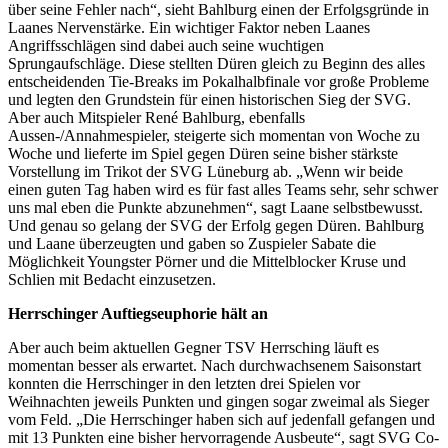
über seine Fehler nach“, sieht Bahlburg einen der Erfolgsgründe in
Laanes Nervenstärke. Ein wichtiger Faktor neben Laanes
Angriffsschlägen sind dabei auch seine wuchtigen
Sprungaufschläge. Diese stellten Düren gleich zu Beginn des alles
entscheidenden Tie-Breaks im Pokalhalbfinale vor große Probleme
und legten den Grundstein für einen historischen Sieg der SVG.
Aber auch Mitspieler René Bahlburg, ebenfalls
Aussen-/Annahmespieler, steigerte sich momentan von Woche zu
Woche und lieferte im Spiel gegen Düren seine bisher stärkste
Vorstellung im Trikot der SVG Lüneburg ab. „Wenn wir beide
einen guten Tag haben wird es für fast alles Teams sehr, sehr schwer
uns mal eben die Punkte abzunehmen“, sagt Laane selbstbewusst.
Und genau so gelang der SVG der Erfolg gegen Düren. Bahlburg
und Laane überzeugten und gaben so Zuspieler Sabate die
Möglichkeit Youngster Pörner und die Mittelblocker Kruse und
Schlien mit Bedacht einzusetzen.
Herrschinger Auftiegseuphorie hält an
Aber auch beim aktuellen Gegner TSV Herrsching läuft es
momentan besser als erwartet. Nach durchwachsenem Saisonstart
konnten die Herrschinger in den letzten drei Spielen vor
Weihnachten jeweils Punkten und gingen sogar zweimal als Sieger
vom Feld. „Die Herrschinger haben sich auf jedenfall gefangen und
mit 13 Punkten eine bisher hervorragende Ausbeute“, sagt SVG Co-